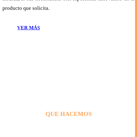
producto que solicita.
VER MÁS
"Cada cliente tiene necesidades diferentes y buscamos
ofrecer en todo momento un trato personalizado"
QUE HACEMOS
Nuestros servicios